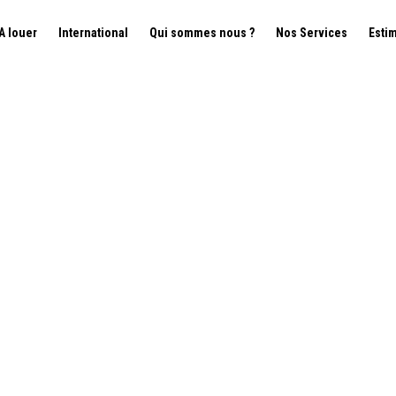
A louer
International
Qui sommes nous ?
Nos Services
Esti
. - 1150 Woluwe-Saint-P