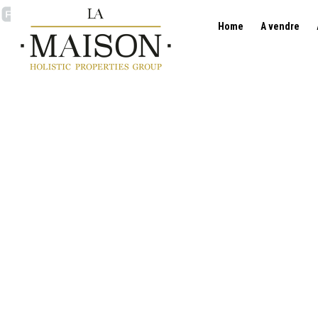
Home
A vendre
Appartement - option v