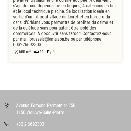
privative, un salon et une cuisine équipée. A cela vient
s'ajouter une dépendance en briques, 4 cabanons en bois
et le local technique piscine. Sa localisation idéale en
sortie d'un joli petit village du Loiret et en bordure du
canal d'Orléans vous permettra de profiter du calme et
de la quiétude sans pour autant être isolé des
commerces. A découvrir sans tarder! Contactez-nous
par mail: brussels@lamaison.be ou par téléphone:
003226692303
500 m²
11
9
Avenue Edmond Parmentier 258
1150 Woluwe-Saint-Pierre
+32 2 6692303