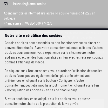
brussels@lamaison.be
Agent immobilier intermédiaire agréé IPI sous le numéro 515225 en
Belgique
N° entreprise : TVA BE-1000 974 276
Instance de contrôle: Institut professionnel des agents immobiliers, rue
Notre site web utilise des cookies
du Luxembourg 16B, 1000 Bruxelles (+32 2 505 38 50 - info@ipi.be) -
Soumis au
code déontologique de l’ IPI
Certains cookies sont essentiels au bon fonctionnement du site et ne
peuvent être refusés. Avec votre consentement, nous utilisons d’autres
RC professionnelle et cautionnement via AXA Belgium SA, Place du Trône
cookies pour améliorer votre expérience sur le site, mesurer notre
1, 1000 Bruxelles – police n° 730390160. Couverture valable pour les
audience et activer des fonctionnalités en lien avec les réseaux sociaux
activités réalisées en Belgique
comme l’affichage de vidéos.
Conditions générales d'utilisation du site
En cliquant sur « Tout autoriser », vous autorisez l’utilisation de tous les
Charte de la protection de la vie privée
cookies. Vous pouvez également définir plus précisément vos
préférences en cliquant sur le bouton « Configurer ». Votre
Configuration des cookies
consentement peut être modifié à tout moment en cliquant sur le lien
« Configuration des cookies » en bas de chaque page.
Si vous souhaitez en savoir plus sur les cookies, vous pouvez
consulter notre
charte de la protection de la vie privée
.