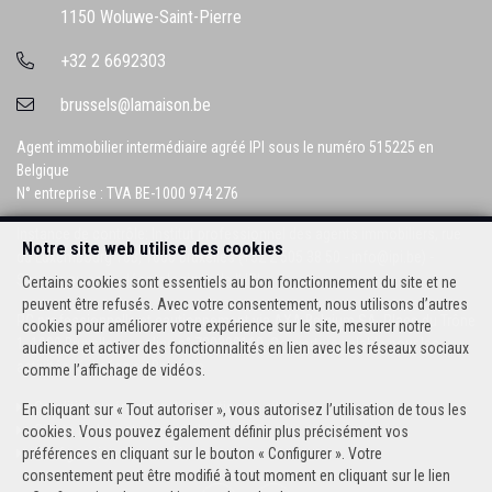
1150 Woluwe-Saint-Pierre
+32 2 6692303
brussels@lamaison.be
Agent immobilier intermédiaire agréé IPI sous le numéro 515225 en
Belgique
N° entreprise : TVA BE-1000 974 276
Instance de contrôle: Institut professionnel des agents immobiliers, rue
Notre site web utilise des cookies
du Luxembourg 16B, 1000 Bruxelles (+32 2 505 38 50 - info@ipi.be) -
Soumis au
code déontologique de l’ IPI
Certains cookies sont essentiels au bon fonctionnement du site et ne
peuvent être refusés. Avec votre consentement, nous utilisons d’autres
RC professionnelle et cautionnement via AXA Belgium SA, Place du Trône
cookies pour améliorer votre expérience sur le site, mesurer notre
1, 1000 Bruxelles – police n° 730390160. Couverture valable pour les
audience et activer des fonctionnalités en lien avec les réseaux sociaux
activités réalisées en Belgique
comme l’affichage de vidéos.
Conditions générales d'utilisation du site
En cliquant sur « Tout autoriser », vous autorisez l’utilisation de tous les
Charte de la protection de la vie privée
cookies. Vous pouvez également définir plus précisément vos
Configuration des cookies
préférences en cliquant sur le bouton « Configurer ». Votre
consentement peut être modifié à tout moment en cliquant sur le lien