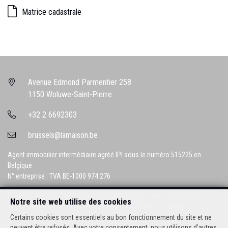
Matrice cadastrale
Avenue Edmond Parmentier 258
1150 Woluwe-Saint-Pierre
+32 2 6692303
brussels@lamaison.be
Agent immobilier intermédiaire agréé IPI sous le numéro 515225 en
Belgique
N° entreprise : TVA BE-1000 974 276
Instance de contrôle: Institut professionnel des agents immobiliers, rue
Notre site web utilise des cookies
du Luxembourg 16B, 1000 Bruxelles (+32 2 505 38 50 - info@ipi.be) -
Soumis au
code déontologique de l’ IPI
Certains cookies sont essentiels au bon fonctionnement du site et ne
peuvent être refusés. Avec votre consentement, nous utilisons d’autres