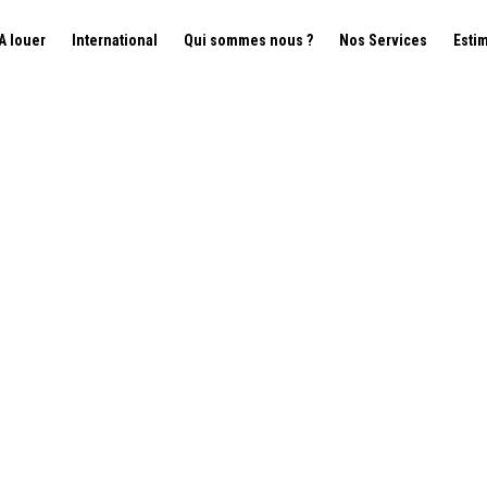
A louer
International
Qui sommes nous ?
Nos Services
Esti
 - 1190 Forest