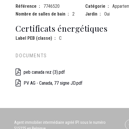
Référence
7746520
Catégorie
Apparte
Nombre de salles de bain
2
Jardin
Oui
Certificats énergétiques
Label PEB (classe)
C
DOCUMENTS
peb canada rez (3).pdf
PV AG - Canada, 77 signe JD.pdf
Agent immobilier intermédiaire agréé IPI sous le numéro
515225 en Belgique