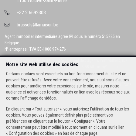
1150 Woluwe-Saint-Pierre
+32 2 6692303
brussels@lamaison.be
Agent immobilier intermédiaire agréé IPI sous le numéro 515225 en
Belgique
N° entreprise : TVA BE-1000 974 276
Instance de contrôle: Institut professionnel des agents immobiliers, rue
Notre site web utilise des cookies
du Luxembourg 16B, 1000 Bruxelles (+32 2 505 38 50 - info@ipi.be) -
Soumis au
code déontologique de l’ IPI
Certains cookies sont essentiels au bon fonctionnement du site et ne
peuvent être refusés. Avec votre consentement, nous utilisons d’autres
RC professionnelle et cautionnement via AXA Belgium SA, Place du Trône
cookies pour améliorer votre expérience sur le site, mesurer notre
1, 1000 Bruxelles – police n° 730390160. Couverture valable pour les
audience et activer des fonctionnalités en lien avec les réseaux sociaux
activités réalisées en Belgique
comme l’affichage de vidéos.
Conditions générales d'utilisation du site
En cliquant sur « Tout autoriser », vous autorisez l’utilisation de tous les
Charte de la protection de la vie privée
cookies. Vous pouvez également définir plus précisément vos
Configuration des cookies
préférences en cliquant sur le bouton « Configurer ». Votre
consentement peut être modifié à tout moment en cliquant sur le lien
« Configuration des cookies » en bas de chaque page.