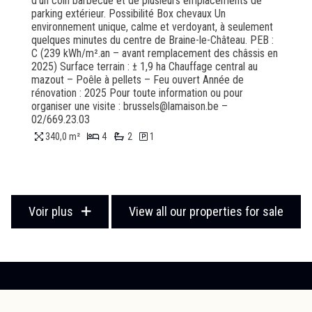
d’un coin barbecue et de plusieurs emplacements de
parking extérieur. Possibilité Box chevaux Un
environnement unique, calme et verdoyant, à seulement
quelques minutes du centre de Braine-le-Château. PEB :
C (239 kWh/m².an – avant remplacement des châssis en
2025) Surface terrain : ± 1,9 ha Chauffage central au
mazout – Poêle à pellets – Feu ouvert Année de
rénovation : 2025 Pour toute information ou pour
organiser une visite : brussels@lamaison.be –
02/669.23.03
340,0 m²
4
2
1
Voir plus
View all our properties for sale