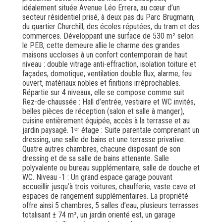
idéalement située Avenue Léo Errera, au cœur d’un
secteur résidentiel prisé, à deux pas du Parc Brugmann,
du quartier Churchill, des écoles réputées, du tram et des
commerces. Développant une surface de 530 m² selon
le PEB, cette demeure allie le charme des grandes
maisons uccloises à un confort contemporain de haut
niveau : double vitrage anti-effraction, isolation toiture et
façades, domotique, ventilation double flux, alarme, feu
ouvert, matériaux nobles et finitions irréprochables.
Répartie sur 4 niveaux, elle se compose comme suit :
Rez-de-chaussée : Hall d’entrée, vestiaire et WC invités,
belles pièces de réception (salon et salle à manger),
cuisine entièrement équipée, accès à la terrasse et au
jardin paysagé. 1ᵉʳ étage : Suite parentale comprenant un
dressing, une salle de bains et une terrasse privative.
Quatre autres chambres, chacune disposant de son
dressing et de sa salle de bains attenante. Salle
polyvalente ou bureau supplémentaire, salle de douche et
WC. Niveau -1 : Un grand espace garage pouvant
accueillir jusqu’à trois voitures, chaufferie, vaste cave et
espaces de rangement supplémentaires. La propriété
offre ainsi 5 chambres, 5 salles d’eau, plusieurs terrasses
totalisant ± 74 m², un jardin orienté est, un garage