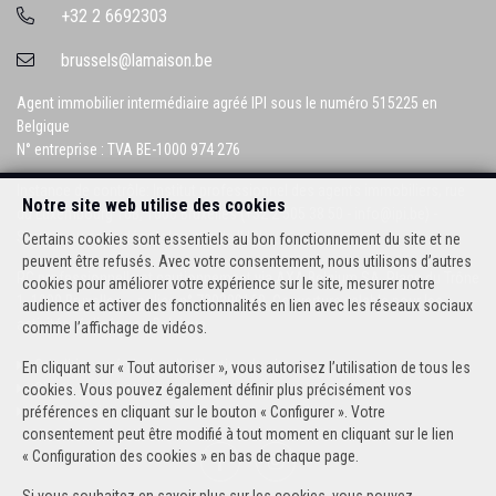
+32 2 6692303
brussels@lamaison.be
Agent immobilier intermédiaire agréé IPI sous le numéro 515225 en
Belgique
N° entreprise : TVA BE-1000 974 276
Instance de contrôle: Institut professionnel des agents immobiliers, rue
Notre site web utilise des cookies
du Luxembourg 16B, 1000 Bruxelles (+32 2 505 38 50 - info@ipi.be) -
Soumis au
code déontologique de l’ IPI
Certains cookies sont essentiels au bon fonctionnement du site et ne
peuvent être refusés. Avec votre consentement, nous utilisons d’autres
RC professionnelle et cautionnement via AXA Belgium SA, Place du Trône
cookies pour améliorer votre expérience sur le site, mesurer notre
1, 1000 Bruxelles – police n° 730390160. Couverture valable pour les
audience et activer des fonctionnalités en lien avec les réseaux sociaux
activités réalisées en Belgique
comme l’affichage de vidéos.
Conditions générales d'utilisation du site
En cliquant sur « Tout autoriser », vous autorisez l’utilisation de tous les
Charte de la protection de la vie privée
cookies. Vous pouvez également définir plus précisément vos
Configuration des cookies
préférences en cliquant sur le bouton « Configurer ». Votre
consentement peut être modifié à tout moment en cliquant sur le lien
« Configuration des cookies » en bas de chaque page.